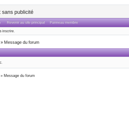
sans publicité
n
Revenir au site principal
Panneau membre
 inscrire.
»
Message du forum
c.
»
Message du forum