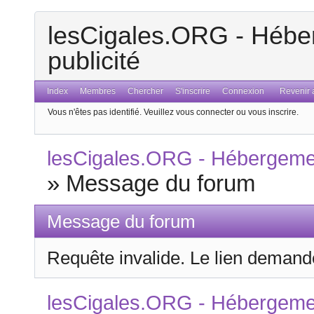
lesCigales.ORG - Héber
publicité
Index
Membres
Chercher
S'inscrire
Connexion
Revenir a
Vous n'êtes pas identifié.
Veuillez vous connecter ou vous inscrire.
lesCigales.ORG - Hébergement
»
Message du forum
Message du forum
Requête invalide. Le lien demandé
lesCigales.ORG - Hébergement