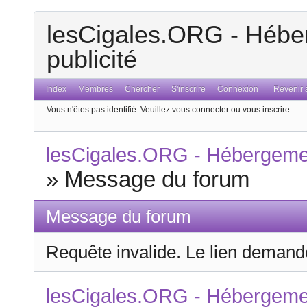
lesCigales.ORG - Héber
publicité
Index
Membres
Chercher
S'inscrire
Connexion
Revenir a
Vous n'êtes pas identifié.
Veuillez vous connecter ou vous inscrire.
lesCigales.ORG - Hébergement
»
Message du forum
Message du forum
Requête invalide. Le lien demandé
lesCigales.ORG - Hébergement