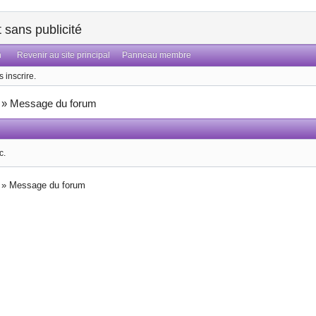
sans publicité
n
Revenir au site principal
Panneau membre
 inscrire.
»
Message du forum
c.
»
Message du forum