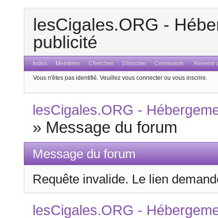
lesCigales.ORG - Héber
publicité
Index
Membres
Chercher
S'inscrire
Connexion
Revenir a
Vous n'êtes pas identifié.
Veuillez vous connecter ou vous inscrire.
lesCigales.ORG - Hébergement
»
Message du forum
Message du forum
Requête invalide. Le lien demandé
lesCigales.ORG - Hébergement