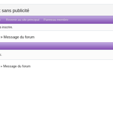
sans publicité
n
Revenir au site principal
Panneau membre
 inscrire.
»
Message du forum
c.
»
Message du forum