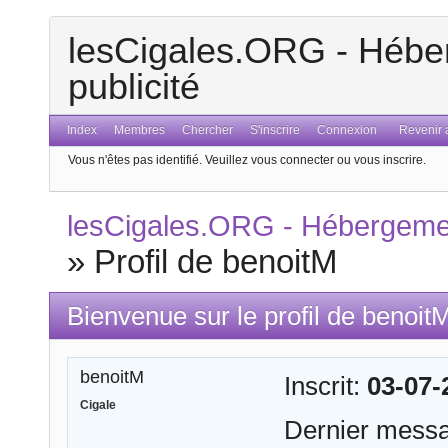
lesCigales.ORG - Héber
publicité
Index
Membres
Chercher
S'inscrire
Connexion
Revenir a
Vous n'êtes pas identifié.
Veuillez vous connecter ou vous inscrire.
lesCigales.ORG - Hébergement
»
Profil de benoitM
Bienvenue sur le profil de benoit
benoitM
Inscrit:
03-07-
Cigale
Dernier mess