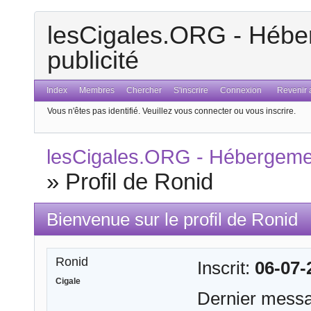
lesCigales.ORG - Héber
publicité
Index
Membres
Chercher
S'inscrire
Connexion
Revenir a
Vous n'êtes pas identifié.
Veuillez vous connecter ou vous inscrire.
lesCigales.ORG - Hébergement
»
Profil de Ronid
Bienvenue sur le profil de Ronid
Ronid
Inscrit:
06-07-
Cigale
Dernier mess