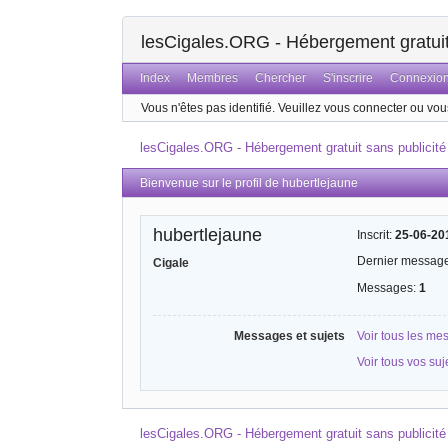
lesCigales.ORG - Hébergement gratuit 
Index
Membres
Chercher
S'inscrire
Connexio
Vous n'êtes pas identifié.
Veuillez vous connecter ou vous
lesCigales.ORG - Hébergement gratuit sans publicité
Bienvenue sur le profil de hubertlejaune
hubertlejaune
Inscrit:
25-06-20
Dernier messag
Cigale
Messages:
1
Messages et sujets
Voir tous les me
Voir tous vos su
lesCigales.ORG - Hébergement gratuit sans publicité