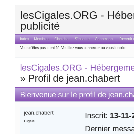
lesCigales.ORG - Héber
publicité
Index
Membres
Chercher
S'inscrire
Connexion
Revenir a
Vous n'êtes pas identifié.
Veuillez vous connecter ou vous inscrire.
lesCigales.ORG - Hébergement
»
Profil de jean.chabert
Bienvenue sur le profil de jean.ch
jean.chabert
Inscrit:
13-11-
Cigale
Dernier mess