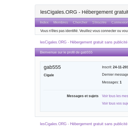
lesCigales.ORG - Hébergement gratuit 
Index
Membres
Chercher
S'inscrire
Connexio
Vous n'êtes pas identifié.
Veuillez vous connecter ou vous
lesCigales.ORG - Hébergement gratuit sans publicité
Bienvenue sur le profil de gab555
gab555
Inscrit:
24-11-20
Dernier messag
Cigale
Messages:
1
Messages et sujets
Voir tous les m
Voir tous vos su
lesCigales.ORG - Hébergement gratuit sans publicité