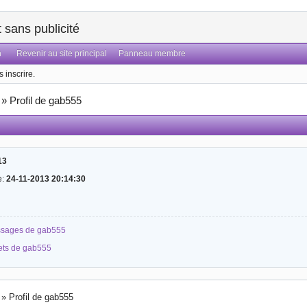
sans publicité
n
Revenir au site principal
Panneau membre
 inscrire.
»
Profil de gab555
13
e:
24-11-2013 20:14:30
essages de gab555
jets de gab555
»
Profil de gab555