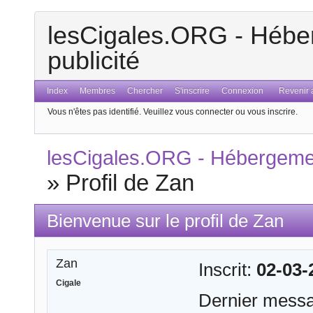
lesCigales.ORG - Héber
publicité
Index
Membres
Chercher
S'inscrire
Connexion
Revenir a
Vous n'êtes pas identifié.
Veuillez vous connecter ou vous inscrire.
lesCigales.ORG - Hébergement
»
Profil de Zan
Bienvenue sur le profil de Zan
Zan
Inscrit:
02-03-
Cigale
Dernier mess