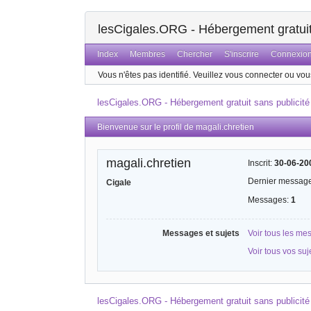
lesCigales.ORG - Hébergement gratuit 
Index
Membres
Chercher
S'inscrire
Connexio
Vous n'êtes pas identifié.
Veuillez vous connecter ou vous
lesCigales.ORG - Hébergement gratuit sans publicité
Bienvenue sur le profil de magali.chretien
magali.chretien
Inscrit:
30-06-20
Dernier messag
Cigale
Messages:
1
Messages et sujets
Voir tous les me
Voir tous vos suj
lesCigales.ORG - Hébergement gratuit sans publicité