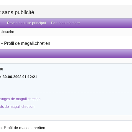
sans publicité
n
Revenir au site principal
Panneau membre
 inscrire.
»
Profil de magali.chretien
08
e:
30-06-2008 01:12:21
ssages de magali.chretien
ets de magali.chretien
»
Profil de magali.chretien