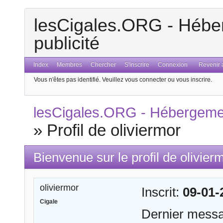
lesCigales.ORG - Héber
publicité
Index
Membres
Chercher
S'inscrire
Connexion
Revenir a
Vous n'êtes pas identifié.
Veuillez vous connecter ou vous inscrire.
lesCigales.ORG - Hébergement
»
Profil de oliviermor
Bienvenue sur le profil de olivier
oliviermor
Inscrit:
09-01-
Cigale
Dernier mess