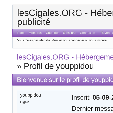
lesCigales.ORG - Héber
publicité
Index
Membres
Chercher
S'inscrire
Connexion
Revenir a
Vous n'êtes pas identifié.
Veuillez vous connecter ou vous inscrire.
lesCigales.ORG - Hébergement
»
Profil de youppidou
Bienvenue sur le profil de youppi
youppidou
Inscrit:
05-09-
Cigale
Dernier mess