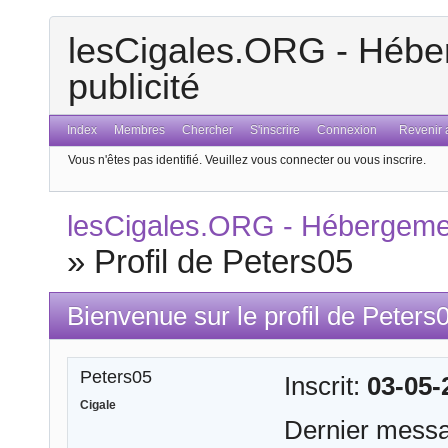
lesCigales.ORG - Héber
publicité
Index
Membres
Chercher
S'inscrire
Connexion
Revenir a
Vous n'êtes pas identifié.
Veuillez vous connecter ou vous inscrire.
lesCigales.ORG - Hébergement
»
Profil de Peters05
Bienvenue sur le profil de Peters
Peters05
Inscrit:
03-05-
Cigale
Dernier mess