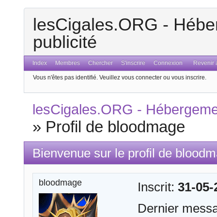
lesCigales.ORG - Héber
publicité
Index
Membres
Chercher
S'inscrire
Connexion
Revenir a
Vous n'êtes pas identifié.
Veuillez vous connecter ou vous inscrire.
lesCigales.ORG - Hébergement
»
Profil de bloodmage
Bienvenue sur le profil de blood
bloodmage
Inscrit:
31-05-
Dernier mess