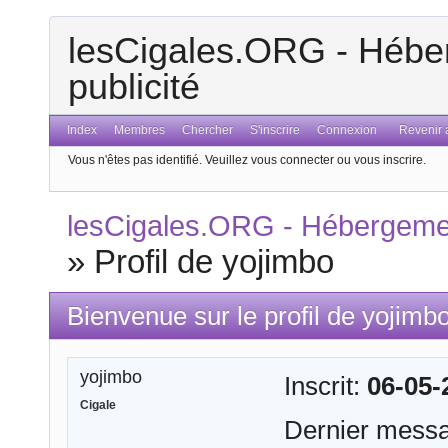
lesCigales.ORG - Héber
publicité
Index
Membres
Chercher
S'inscrire
Connexion
Revenir a
Vous n'êtes pas identifié.
Veuillez vous connecter ou vous inscrire.
lesCigales.ORG - Hébergement
»
Profil de yojimbo
Bienvenue sur le profil de yojimb
yojimbo
Inscrit:
06-05-
Cigale
Dernier mess