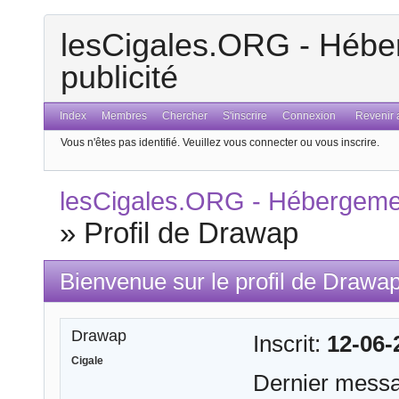
lesCigales.ORG - Héber
publicité
Index
Membres
Chercher
S'inscrire
Connexion
Revenir a
Vous n'êtes pas identifié.
Veuillez vous connecter ou vous inscrire.
lesCigales.ORG - Hébergement
»
Profil de Drawap
Bienvenue sur le profil de Drawa
Drawap
Inscrit:
12-06-
Cigale
Dernier mess