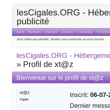
lesCigales.ORG - Héber
publicité
Index
Membres
Chercher
S'inscrire
Connexion
Revenir a
Vous n'êtes pas identifié.
Veuillez vous connecter ou vous inscrire.
lesCigales.ORG - Hébergement
»
Profil de xt@z
Bienvenue sur le profil de xt@z
xt@z
Inscrit:
06-07-
Cigale
Dernier mess