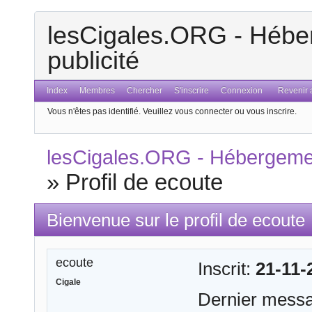
lesCigales.ORG - Héber
publicité
Index
Membres
Chercher
S'inscrire
Connexion
Revenir a
Vous n'êtes pas identifié.
Veuillez vous connecter ou vous inscrire.
lesCigales.ORG - Hébergement
»
Profil de ecoute
Bienvenue sur le profil de ecoute
ecoute
Inscrit:
21-11-
Cigale
Dernier mess