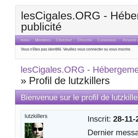
lesCigales.ORG - Héber
publicité
Index
Membres
Chercher
S'inscrire
Connexion
Revenir a
Vous n'êtes pas identifié.
Veuillez vous connecter ou vous inscrire.
lesCigales.ORG - Hébergement
»
Profil de lutzkillers
Bienvenue sur le profil de lutzkille
lutzkillers
Inscrit:
28-11-
Dernier mess