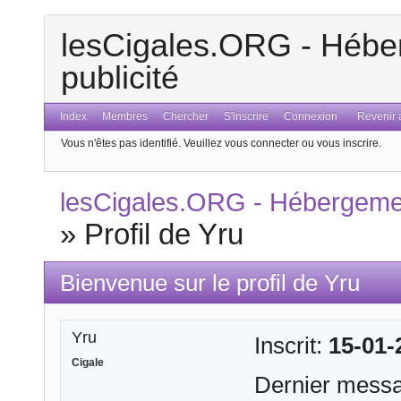
lesCigales.ORG - Héber
publicité
Index
Membres
Chercher
S'inscrire
Connexion
Revenir a
Vous n'êtes pas identifié.
Veuillez vous connecter ou vous inscrire.
lesCigales.ORG - Hébergement
»
Profil de Yru
Bienvenue sur le profil de Yru
Yru
Inscrit:
15-01-
Cigale
Dernier mess