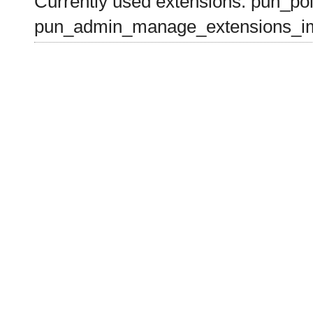
Currently used extensions: pun_pol
pun_admin_manage_extensions_im