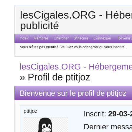
lesCigales.ORG - Héber
publicité
Index
Membres
Chercher
S'inscrire
Connexion
Revenir a
Vous n'êtes pas identifié.
Veuillez vous connecter ou vous inscrire.
lesCigales.ORG - Hébergement
»
Profil de ptitjoz
Bienvenue sur le profil de ptitjoz
ptitjoz
Inscrit:
29-03-
Dernier mess