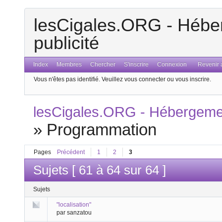
lesCigales.ORG - Héber
publicité
Index
Membres
Chercher
S'inscrire
Connexion
Revenir a
Vous n'êtes pas identifié.
Veuillez vous connecter ou vous inscrire.
lesCigales.ORG - Hébergement
»
Programmation
Pages
Précédent
1
2
3
Sujets [ 61 à 64 sur 64 ]
Sujets
"localisation"
par sanzatou