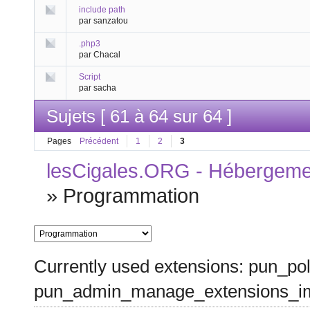
include path
par sanzatou
.php3
par Chacal
Script
par sacha
Sujets [ 61 à 64 sur 64 ]
Pages
Précédent
1
2
3
lesCigales.ORG - Hébergement
»
Programmation
Currently used extensions: pun_pol
pun_admin_manage_extensions_im