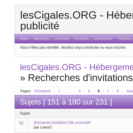
lesCigales.ORG - Héber
publicité
Index
Membres
Chercher
S'inscrire
Connexion
Revenir a
Vous n'êtes pas identifié.
Veuillez vous connecter ou vous inscrire.
lesCigales.ORG - Hébergement
»
Recherches d'invitation
Pages
Précédent
1
…
4
5
6
7
8
Sui
Sujets [ 151 à 180 sur 231 ]
Sujets
[Demande Invitation] Site associatif
par LewoO