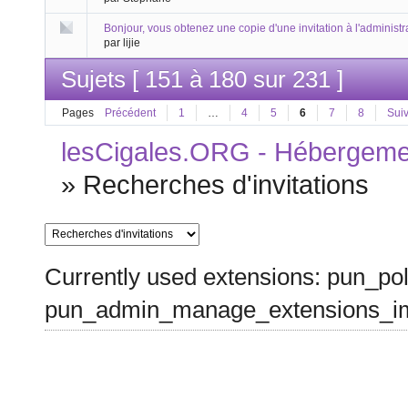
Bonjour, vous obtenez une copie d'une invitation à l'administr
par lijie
Sujets [ 151 à 180 sur 231 ]
Pages
Précédent
1
…
4
5
6
7
8
Sui
lesCigales.ORG - Hébergement
»
Recherches d'invitations
Currently used extensions: pun_pol
pun_admin_manage_extensions_im