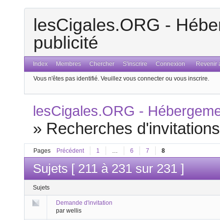
lesCigales.ORG - Héber
publicité
Index
Membres
Chercher
S'inscrire
Connexion
Revenir a
Vous n'êtes pas identifié.
Veuillez vous connecter ou vous inscrire.
lesCigales.ORG - Hébergement
»
Recherches d'invitation
Pages
Précédent
1
…
6
7
8
Sujets [ 211 à 231 sur 231 ]
Sujets
Demande d'invitation
par wellis