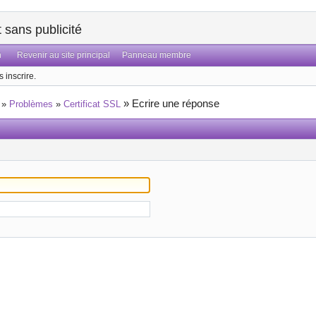
sans publicité
n
Revenir au site principal
Panneau membre
 inscrire.
»
Ecrire une réponse
»
Problèmes
»
Certificat SSL