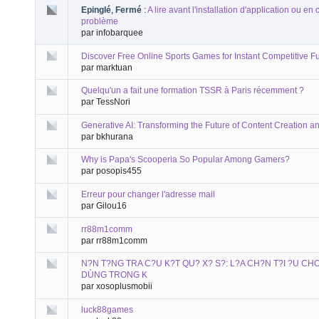
Epinglé
,
Fermé
:
A lire avant l'installation d'application ou en
problème
par infobarquee
Discover Free Online Sports Games for Instant Competitive F
par marktuan
Quelqu'un a fait une formation TSSR à Paris récemment ?
par TessNori
Generative AI: Transforming the Future of Content Creation a
par bkhurana
Why is Papa's Scooperia So Popular Among Gamers?
par posopis455
Erreur pour changer l'adresse mail
par Gilou16
rr88m1comm
par rr88m1comm
N?N T?NG TRA C?U K?T QU? X? S?: L?A CH?N T?I ?U CH
DÙNG TRONG K
par xosoplusmobii
luck88games