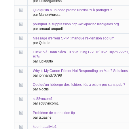
par luck88gamess
Quelqu'un a un code promo NordVPN à partager ?
par ManonAurora
pourquoi la suppression http://wikipacific.lescigales.org
par arnaud.anquetil
Message d'erreur SPIP : manque l'extension sodium
par Quirole
Luck8 Và Danh Sách 10 N?n T?ng Gi?i Trí Tr?c Tuy?n ???c
Hi?n
par luck88tto
Why Is My Canon Printer Not Responding on Mac? Solutions
par johnand70798
Quelqu'un héberge des fichiers liés à esiptv pro sans pub ?
par Noctis
sc88vncom1
par sc88vncom1
Problème de connexion ftp
par g.gasne
keonhacaitvio1