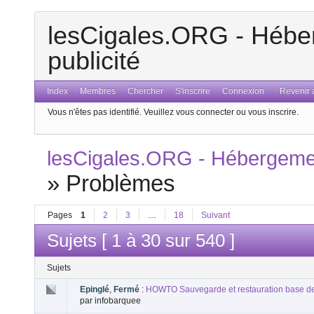
lesCigales.ORG - Héber
publicité
Index
Membres
Chercher
S'inscrire
Connexion
Revenir a
Vous n'êtes pas identifié.
Veuillez vous connecter ou vous inscrire.
lesCigales.ORG - Hébergement
»
Problèmes
Pages
1
2
3
…
18
Suivant
Sujets [ 1 à 30 sur 540 ]
Sujets
Epinglé
,
Fermé
:
HOWTO Sauvegarde et restauration base d
par infobarquee