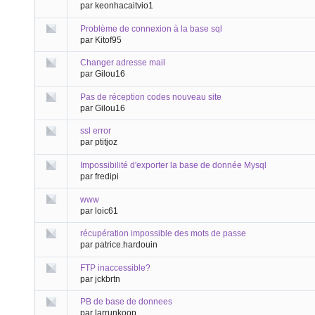
par keonhacaitvio1
Problème de connexion à la base sql
par Kitof95
Changer adresse mail
par Gilou16
Pas de réception codes nouveau site
par Gilou16
ssl error
par ptitjoz
Impossibilité d'exporter la base de donnée Mysql
par fredipi
www
par loic61
récupération impossible des mots de passe
par patrice.hardouin
FTP inaccessible?
par jckbrtn
PB de base de donnees
par larrunkoop