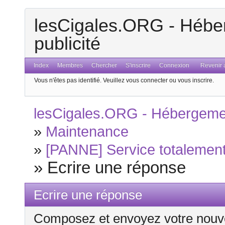
lesCigales.ORG - Héber
publicité
Index
Membres
Chercher
S'inscrire
Connexion
Revenir a
Vous n'êtes pas identifié.
Veuillez vous connecter ou vous inscrire.
lesCigales.ORG - Hébergement
»
Maintenance
»
[PANNE] Service totalement 
»
Ecrire une réponse
Ecrire une réponse
Composez et envoyez votre nouv