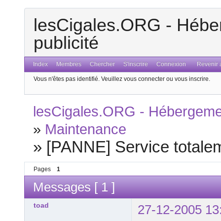
lesCigales.ORG - Héber
publicité
Index
Membres
Chercher
S'inscrire
Connexion
Revenir a
Vous n'êtes pas identifié.
Veuillez vous connecter ou vous inscrire.
lesCigales.ORG - Hébergement
»
Maintenance
»
[PANNE] Service totalem
Pages
1
Messages [ 1 ]
toad
27-12-2005 13