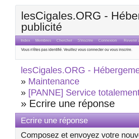
lesCigales.ORG - Héber
publicité
Index
Membres
Chercher
S'inscrire
Connexion
Revenir a
Vous n'êtes pas identifié.
Veuillez vous connecter ou vous inscrire.
lesCigales.ORG - Hébergement
»
Maintenance
»
[PANNE] Service totalement 
»
Ecrire une réponse
Ecrire une réponse
Composez et envoyez votre nouv