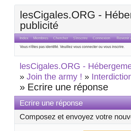
lesCigales.ORG - Héber
publicité
Index
Membres
Chercher
S'inscrire
Connexion
Revenir a
Vous n'êtes pas identifié.
Veuillez vous connecter ou vous inscrire.
lesCigales.ORG - Hébergement
»
Join the army !
»
Interdicti
»
Ecrire une réponse
Ecrire une réponse
Composez et envoyez votre nouv