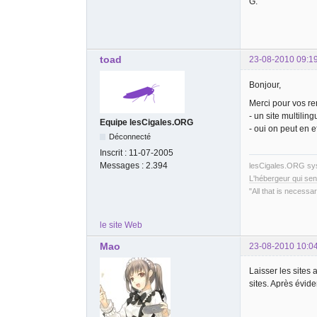
G.
toad
23-08-2010 09:1
Bonjour,
Merci pour vos r
- un site multilin
Equipe lesCigales.ORG
- oui on peut en e
Déconnecté
Inscrit :
11-07-2005
Messages :
2.394
lesCigales.ORG s
L'hébergeur qui sen
"All that is necessar
le site Web
Mao
23-08-2010 10:0
Laisser les site
sites. Après évide