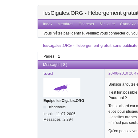
lesCigales.ORG - Hébergement gratuit 
Index
Membres
Chercher
S'inscrire
Connexio
Vous n'êtes pas identifié.
Veuillez vous connecter ou vous
lesCigales.ORG - Hébergement gratuit sans publicité
Pages
1
Messages [ 8 ]
toad
20-08-2010 20:4
Bonsoir à toutes e
Il est fort possi
Pourquoi ?
Equipe lesCigales.ORG
Tout d'abord car 
Déconnecté
et ce pour plusieu
Inscrit :
11-07-2005
- les sites arabe
Messages :
2.394
- il n'est pas sou
Qu'en pensez vou