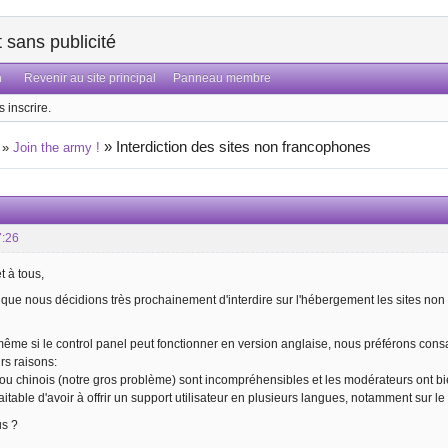
sans publicité
n
Revenir au site principal
Panneau membre
 inscrire.
»
Interdiction des sites non francophones
»
Join the army !
7:26
t à tous,
ble que nous décidions très prochainement d'interdire sur l'hébergement les sites no
même si le control panel peut fonctionner en version anglaise, nous préférons con
rs raisons:
s ou chinois (notre gros problème) sont incompréhensibles et les modérateurs ont bi
haitable d'avoir à offrir un support utilisateur en plusieurs langues, notamment sur le
s ?