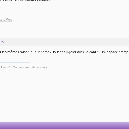
z le Web
1:58
our les mêmes raison que MAdmax, faut pas rigoler avec le continuum espace / temp
CH&DS - Communauté de joueurs