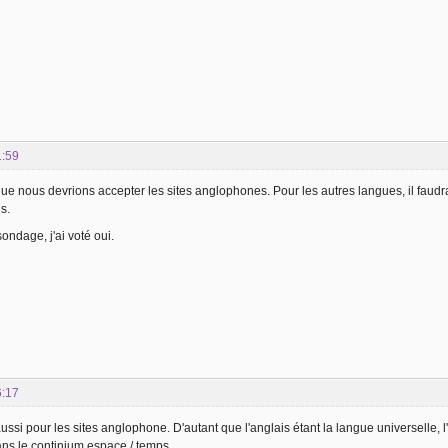
1:59
que nous devrions accepter les sites anglophones. Pour les autres langues, il faudr
s.
ondage, j'ai voté oui.
6:17
ussi pour les sites anglophone. D'autant que l'anglais étant la langue universelle, l
dans le continium espace / temps.