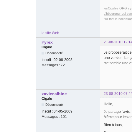
lesCigales.ORG s
L'hébergeur qui sen
"All that is necessar
le site Web
Pyrex
21-08-2010 12:1
Cigale
Je proposerait d
Déconnecté
une version franç
Inscrit :
02-08-2008
me semble une ex
Messages :
72
xavier.albine
23-08-2010 07:4
Cigale
Hello,
Déconnecté
Inscrit :
04-05-2009
Je partage l'avis.
Messages :
101
Même pour les ang
Bien à tous,