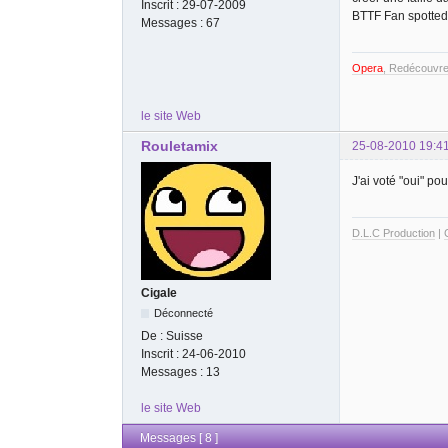
Inscrit :
29-07-2009
BTTF Fan spotted
Messages :
67
Opera
, Redécouvre
le site Web
Rouletamix
25-08-2010 19:4
J'ai voté "oui" p
D.L.C Production
|
Cigale
Déconnecté
De :
Suisse
Inscrit :
24-06-2010
Messages :
13
le site Web
Messages [ 8 ]