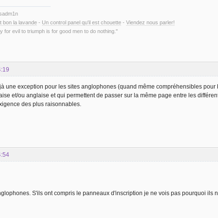
ysadm1n
t bon la lavande
-
Un control panel qu'il est chouette
-
Viendez nous parler!
y for evil to triumph is for good men to do nothing."
4:19
éjà une exception pour les sites anglophones (quand même compréhensibles pour b
aise et/ou anglaise et qui permettent de passer sur la même page entre les différent
igence des plus raisonnables.
4:54
lophones. S'ils ont compris le panneaux d'inscription je ne vois pas pourquoi ils ne