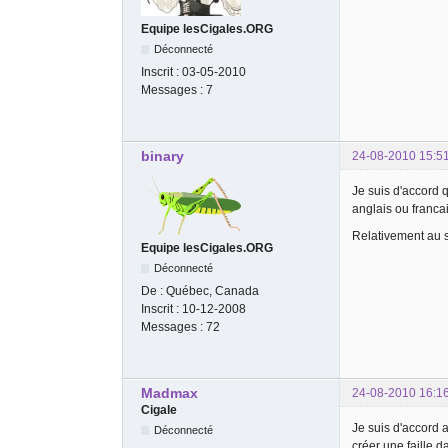
Equipe lesCigales.ORG
Déconnecté
Inscrit :
03-05-2010
Messages :
7
binary
24-08-2010 15:5
Je suis d'accord 
anglais ou francai
Relativement au s
Equipe lesCigales.ORG
Déconnecté
De :
Québec, Canada
Inscrit :
10-12-2008
Messages :
72
Madmax
24-08-2010 16:1
Cigale
Je suis d'accord a
Déconnecté
créer une faille 