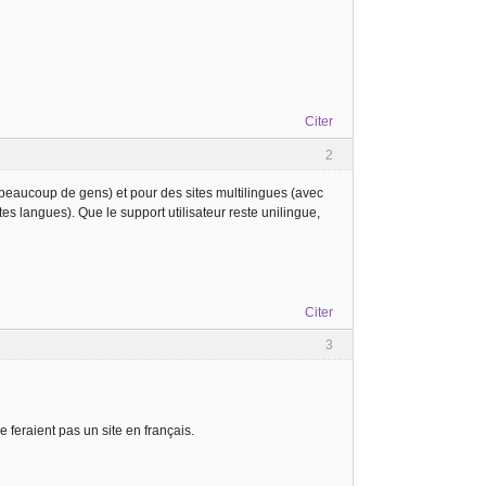
Citer
2
eaucoup de gens) et pour des sites multilingues (avec
es langues). Que le support utilisateur reste unilingue,
Citer
3
 feraient pas un site en français.