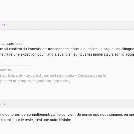
9:51
emarques mais:
gue s'il contient du francais, est francophone, donc la question unilingue / multiling
ffet faire une exception pour l'anglais , si bien sûr tous les modérateurs sont d acco
ysadm1n
t bon la lavande
-
Un control panel qu'il est chouette
-
Viendez nous parler!
y for evil to triumph is for good men to do nothing."
4:07
s anglophones, personnellement, ça me convient. Je pense que nous sommes en me
mment, pour le reste, c'est une autre histoire...