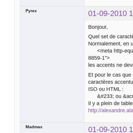
Pyrex
01-09-2010 1
Bonjour,
Quel set de caractè
Normalement, en ut
<meta http-equiv=
8859-1">
les accents ne dev
Et pour le cas que 
caractères accentué
ISO ou HTML :
&#233; ou &acute;
Il y a plein de tabl
http://alexandre.al
Madmax
01-09-2010 1