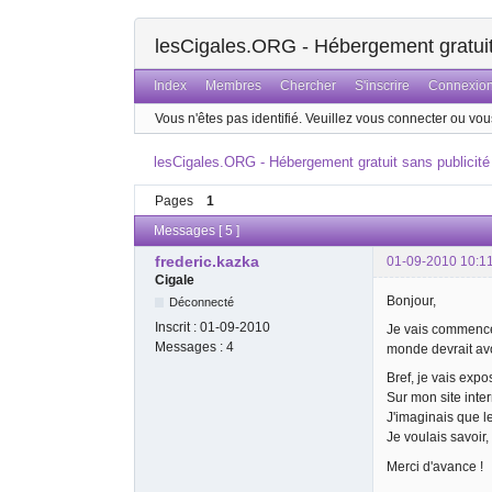
lesCigales.ORG - Hébergement gratuit 
Index
Membres
Chercher
S'inscrire
Connexio
Vous n'êtes pas identifié.
Veuillez vous connecter ou vous
lesCigales.ORG - Hébergement gratuit sans publicité
Pages
1
Messages [ 5 ]
frederic.kazka
01-09-2010 10:1
Cigale
Bonjour,
Déconnecté
Inscrit :
01-09-2010
Je vais commencer 
Messages :
4
monde devrait av
Bref, je vais exp
Sur mon site inter
J'imaginais que l
Je voulais savoir,
Merci d'avance !