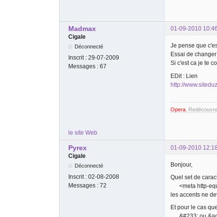
Madmax
01-09-2010 10:4
Cigale
Je pense que c'e
Déconnecté
Essai de changer 
Inscrit :
29-07-2009
Si c'est ca je te c
Messages :
67
EDit : Lien
http://www.sitedu
Opera
, Redécouvre
le site Web
Pyrex
01-09-2010 12:1
Cigale
Bonjour,
Déconnecté
Inscrit :
02-08-2008
Quel set de caract
Messages :
72
<meta http-equiv
les accents ne d
Et pour le cas qu
&#233; ou &acute