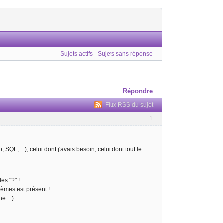
Sujets actifs
Sujets sans réponse
Répondre
Flux RSS du sujet
1
SQL, ...), celui dont j'avais besoin, celui dont tout le
es "?" !
lèmes est présent !
e ...).