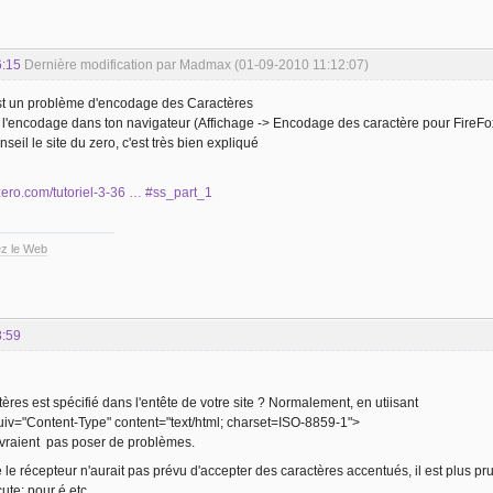
6:15
Dernière modification par Madmax (01-09-2010 11:12:07)
st un problème d'encodage des Caractères
l'encodage dans ton navigateur (Affichage -> Encodage des caractère pour FireFox)
onseil le site du zero, c'est très bien expliqué
zero.com/tutoriel-3-36 … #ss_part_1
z le Web
8:59
ères est spécifié dans l'entête de votre site ? Normalement, en utiisant
="Content-Type" content="text/html; charset=ISO-8859-1">
evraient pas poser de problèmes.
e le récepteur n'aurait pas prévu d'accepter des caractères accentués, il est plus 
; pour é etc ...