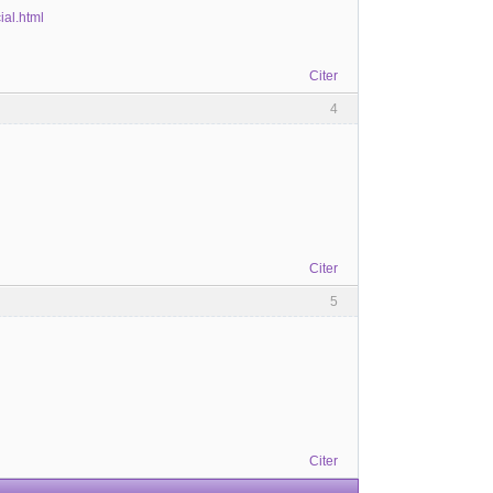
ial.html
Citer
4
Citer
5
Citer