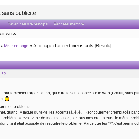
sans publicité
n
Revenir au site principal
Panneau membre
 inscrire.
»
Affichage d'accent inexistants [Résolu]
»
Mise en page
1:52
par remercier l'organisation, qui offre le seul espace sur le Web (Gratuit, sans pub, 
oir
oser mon problème.
net, quand j'y inclue du texte, les accents (à, é, è, ...) sont purement remplacés par d
e problèmes devait venir de moi, mais non, sur tous mes ordinateurs, le même prob
 donc, si il était possible de résoudre le problème (Parce que les "?", c'est bien moch