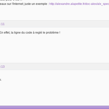
bleaux sur l'Internet; juste un exemple :
http://alexandre.alapetite.fr/doc-alex/alx_spec
4:11
n effet, la ligne du code à reglé le problème !
6:13
u.