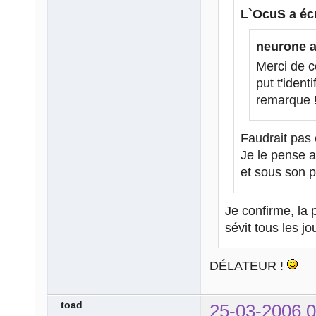
L`OcuS a écr
neurone a 
Merci de c
put t'ident
remarque !
Faudrait pas 
Je le pense 
et sous son p
Je confirme, la 
sévit tous les 
DÉLATEUR !
toad
25-03-2006 0