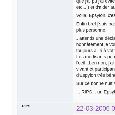
que j'ai pu j'ai évi
etc... ) et d'aide
Voila, Epsylon, c'e
Enfin bref j'suis p
plus personne.
J'attends une décisi
honnêtement je vous
toujours allié à vot
Les médisants pen
l'oeil...ben non, j
vivant et participa
d'Espylon trés béné
Sur ce bonne nuit /
::. RIPS :: un Epsy
RIPS
22-03-2006 0