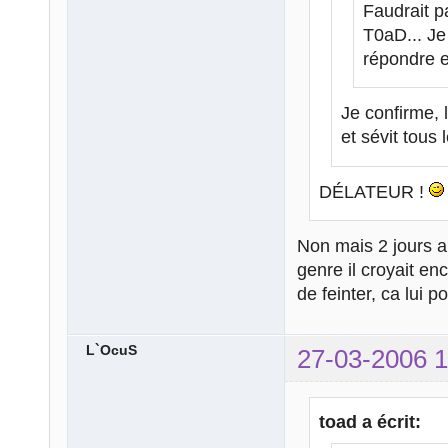
Faudrait p
T0aD... Je
répondre e
Je confirme, 
et sévit tous
DÉLATEUR !
Non mais 2 jours a
genre il croyait enc
de feinter, ca lui
L`OcuS
27-03-2006 1
toad a écrit: