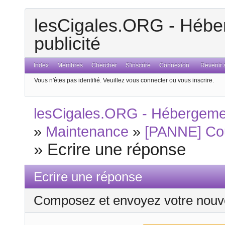
lesCigales.ORG - Héber
publicité
Index
Membres
Chercher
S'inscrire
Connexion
Revenir a
Vous n'êtes pas identifié.
Veuillez vous connecter ou vous inscrire.
lesCigales.ORG - Hébergement
»
Maintenance
»
[PANNE] Cou
»
Ecrire une réponse
Ecrire une réponse
Composez et envoyez votre nouv