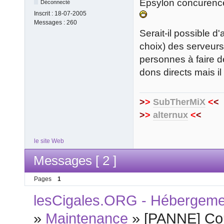
Epsylon concurence-
Déconnecté
Inscrit :
18-07-2005
Messages :
260
Serait-il possible d'
choix) des serveurs
personnes à faire 
dons directs mais il 
>
>
SubTherMiX
<
<
>
>
alternux
<
<
le site Web
Messages [ 2 ]
Pages
1
lesCigales.ORG - Hébergement
»
Maintenance
»
[PANNE] Cou