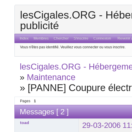
lesCigales.ORG - Héber
publicité
Index
Membres
Chercher
S'inscrire
Connexion
Revenir a
Vous n'êtes pas identifié.
Veuillez vous connecter ou vous inscrire.
lesCigales.ORG - Hébergement
»
Maintenance
»
[PANNE] Coupure électri
Pages
1
Messages [ 2 ]
toad
29-03-2006 11