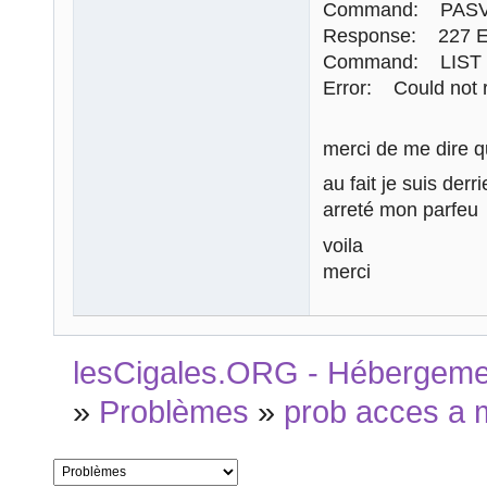
Command: PAS
Response: 227 En
Command: LIST
Error: Could not re
merci de me dire qu
au fait je suis derr
arreté mon parfeu
voila
merci
lesCigales.ORG - Hébergement
»
Problèmes
»
prob acces a 