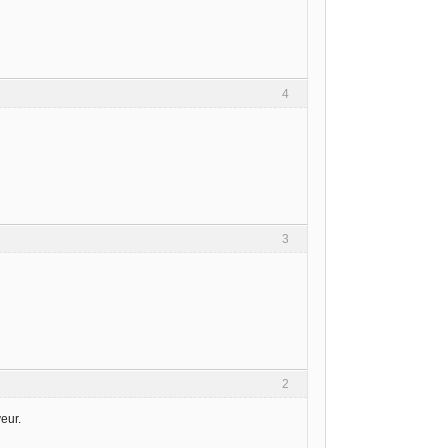
4
3
2
eur.