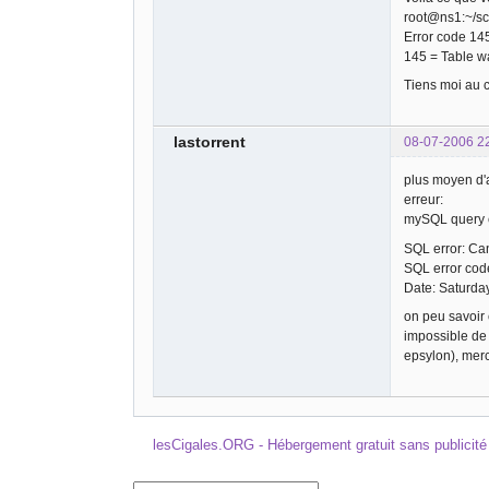
root@ns1:~/scr
Error code 14
145 = Table w
Tiens moi au c
lastorrent
08-07-2006 2
plus moyen d'a
erreur:
mySQL query 
SQL error: Can'
SQL error cod
Date: Saturda
on peu savoir
impossible de 
epsylon), merc
lesCigales.ORG - Hébergement gratuit sans publicité