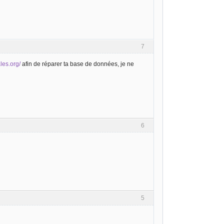
7
ales.org/
afin de réparer ta base de données, je ne
6
5