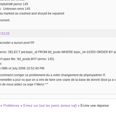
ipts/init# perror 145
5: Unknown error 145
as marked as crashed and should be repaired
ourant.
2:53:25
cceder a aucun post !!!!!
error: SELECT pid,topic_id FROM ibf_posts WHERE topic_id=10355 ORDER BY po
t open file: 'ibf_posts.MYI' (errno: 145)
e:
y 08th of July 2006 10:52:40 PM
 comment corriger ce problement du a votre changement de phpmyadmin !!!
remettre a jour vu que on a omi de faire une copie de la base de donné (tout ça a c
i de nous aidez ca urge !! Merci ^^
»
Problèmes
»
Erreur sur tout les posts (erreur sql)
»
Ecrire une réponse