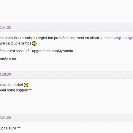
3:54:02
e mais la tu aurais pu régler ton problème tout seul en allant sur
https://sql.lescig
aire ca tout le temps
lème n'est pas du à l'upgrade de phpMyAdmin
oirée à toi
3:36:30
 marche nickel
our votre support ^^
3:34:35
out de suite ^^