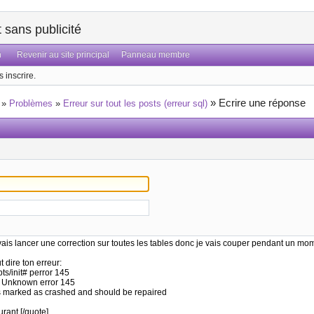
sans publicité
n
Revenir au site principal
Panneau membre
 inscrire.
»
Ecrire une réponse
»
Problèmes
»
Erreur sur tout les posts (erreur sql)