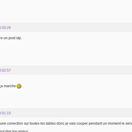
3:33:26
re un post stp.
3:02:57
 ça marche
3:01:15
 une correction sur toutes les tables donc je vais couper pendant un moment le serv
ut dire ton erreur: