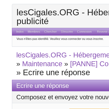
lesCigales.ORG - Héber
publicité
Index
Membres
Chercher
S'inscrire
Connexion
Revenir a
Vous n'êtes pas identifié.
Veuillez vous connecter ou vous inscrire.
lesCigales.ORG - Hébergement
»
Maintenance
»
[PANNE] Cou
»
Ecrire une réponse
Ecrire une réponse
Composez et envoyez votre nouv