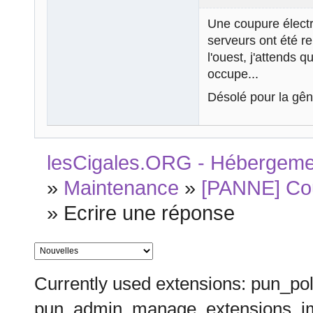
Une coupure électri
serveurs ont été re
l'ouest, j'attends 
occupe...
Désolé pour la gê
lesCigales.ORG - Hébergement
»
Maintenance
»
[PANNE] Cou
»
Ecrire une réponse
Currently used extensions: pun_pol
pun_admin_manage_extensions_im