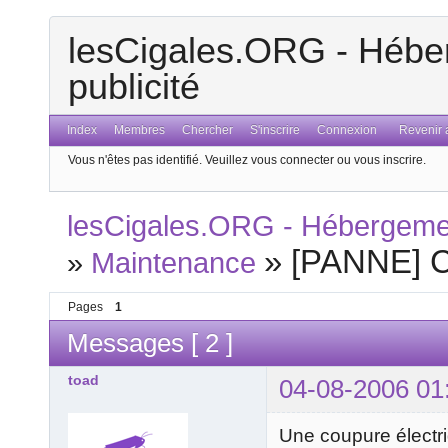
lesCigales.ORG - Héber
publicité
Index
Membres
Chercher
S'inscrire
Connexion
Revenir a
Vous n'êtes pas identifié.
Veuillez vous connecter ou vous inscrire.
lesCigales.ORG - Hébergement
»
[PANNE] Co
»
Maintenance
Pages
1
Messages [ 2 ]
toad
04-08-2006 01
Une coupure électriq