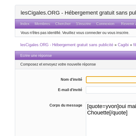
lesCigales.ORG - Hébergement gratuit sans pub
Index
Membres
Chercher
S'inscrire
Connexion
Revenir a
Vous n'êtes pas identifié.
Veuillez vous connecter ou vous inscrire.
lesCigales.ORG - Hébergement gratuit sans publicité
»
Cagibi
»
f
Ecrire une réponse
Composez et envoyez votre nouvelle réponse
Nom d'invité
E-mail d'invité
Corps du message