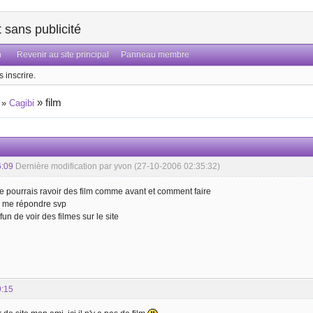
sans publicité
n
Revenir au site principal
Panneau membre
 inscrire.
»
film
»
Cagibi
6:09
Dernière modification par yvon (27-10-2006 02:35:32)
 je pourrais ravoir des film comme avant et comment faire
l me répondre svp
 fun de voir des filmes sur le site
9:15