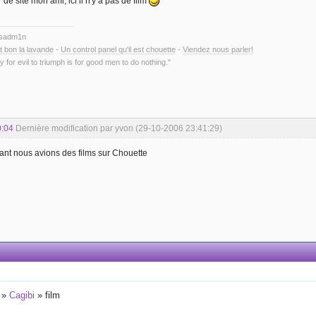
 de site mon ami, ici il n'y a pas de film
ysadm1n
t bon la lavande
-
Un control panel qu'il est chouette
-
Viendez nous parler!
y for evil to triumph is for good men to do nothing."
0:04
Dernière modification par yvon (29-10-2006 23:41:29)
ant nous avions des films sur Chouette
»
Cagibi
»
film