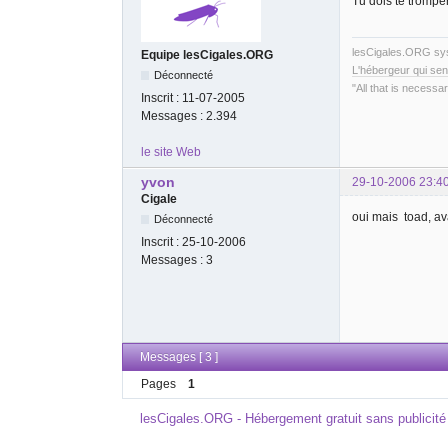
Tu dois te tromper
lesCigales.ORG s
Equipe lesCigales.ORG
L'hébergeur qui sen
Déconnecté
"All that is necessar
Inscrit :
11-07-2005
Messages :
2.394
le site Web
yvon
29-10-2006 23:4
Cigale
oui mais toad, av
Déconnecté
Inscrit :
25-10-2006
Messages :
3
Messages [ 3 ]
Pages
1
lesCigales.ORG - Hébergement gratuit sans publicité