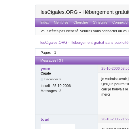
lesCigales.ORG - Hébergement gratuit 
Index
Membres
Chercher
S'inscrire
Connexio
Vous n'êtes pas identifié.
Veuillez vous connecter ou vous
lesCigales.ORG - Hébergement gratuit sans publicité
Pages
1
Messages [ 3 ]
yvon
25-10-2006 03:5
Cigale
je vodrais savoir
Déconnecté
QelQun pourrait i
Inscrit :
25-10-2006
carr je trouvais le
Messages :
3
merci
toad
28-10-2006 21:2