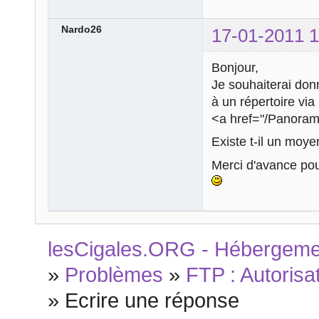
Nardo26
17-01-2011 1
Bonjour,
Je souhaiterai donn
à un répertoire via 
<a href="/Panorami
Existe t-il un moye
Merci d'avance pou
lesCigales.ORG - Hébergement
»
Problèmes
»
FTP : Autorisa
»
Ecrire une réponse