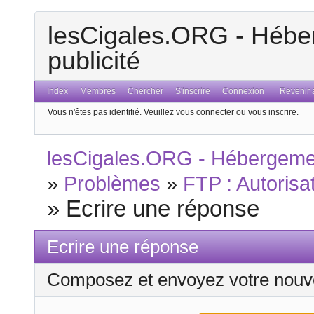
lesCigales.ORG - Héber
publicité
Index
Membres
Chercher
S'inscrire
Connexion
Revenir a
Vous n'êtes pas identifié.
Veuillez vous connecter ou vous inscrire.
lesCigales.ORG - Hébergement
»
Problèmes
»
FTP : Autorisa
»
Ecrire une réponse
Ecrire une réponse
Composez et envoyez votre nouv