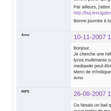
Par ailleurs, j'atti
http://faq.lescigale
Bonne journée à t
Arno
10-11-2007 1
Bonjour,
Je cherche une héb
lycos multimania s
mediawiki peut-être
Merci de m'indiquer
Arno
RIPS
26-08-2007 1
Ca faisais un bail 
aussi tenter de me