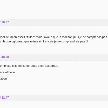
2:38:37
nol de façon assez "fluide" mais j'avoue que là moi non plus je ne comprends pas t
anthropologiques...que même en français je ne comprendrais pas !!!
1:46:28
omplexe et je ne comprends pas l'Espagnol.
face et belle !
ation !
5:32:47