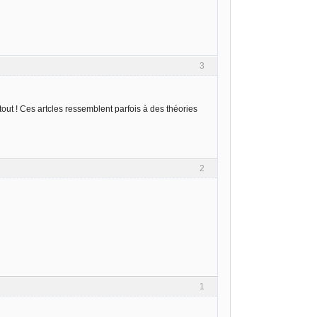
3
out ! Ces artcles ressemblent parfois à des théories
2
1