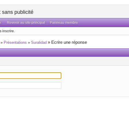
sans publicité
n
Revenir au site principal
Panneau membre
 inscrire.
»
Ecrire une réponse
»
Présentations
»
Suralidad