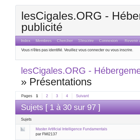
lesCigales.ORG - Héber
publicité
Index
Membres
Chercher
S'inscrire
Connexion
Revenir a
Vous n'êtes pas identifié.
Veuillez vous connecter ou vous inscrire.
lesCigales.ORG - Hébergement
»
Présentations
Pages
1
2
3
4
Suivant
Sujets [ 1 à 30 sur 97 ]
Sujets
Master Artificial Intelligence Fundamentals
par FMI2137