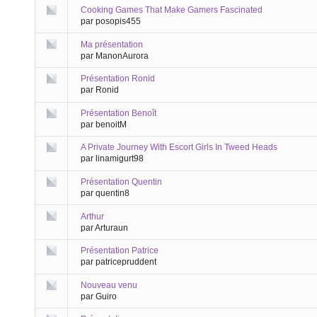
Cooking Games That Make Gamers Fascinated
par posopis455
Ma présentation
par ManonAurora
Présentation Ronid
par Ronid
Présentation Benoît
par benoitM
A Private Journey With Escort Girls In Tweed Heads
par linamigurt98
Présentation Quentin
par quentin8
Arthur
par Arturaun
Présentation Patrice
par patricepruddent
Nouveau venu
par Guiro