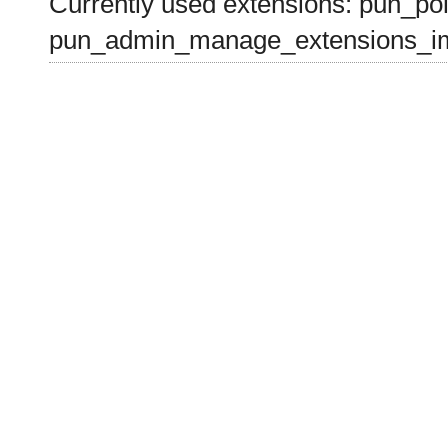
Currently used extensions: pun_pol
pun_admin_manage_extensions_im