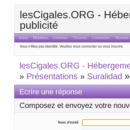
lesCigales.ORG - Héber
publicité
Index
Membres
Chercher
S'inscrire
Connexion
Revenir a
Vous n'êtes pas identifié.
Veuillez vous connecter ou vous inscrire.
lesCigales.ORG - Hébergement
»
Présentations
»
Suralidad
Ecrire une réponse
Composez et envoyez votre nouv
Nom d'invité